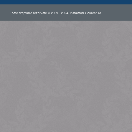
Toate drepturile rezervate © 2009 - 2024. InstalatoriBucuresti.ro