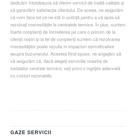
dedicăm întotdeauna să oferim servicii de înaltă calitate și
să garantăm satisfacția clientului. De aceea, ne asigurăm
că vom face tot ce ne stă în putință pentru a vă ajuta să
rezolvați mecesitățile la centralele termice. În plus, suntem
foarte conștienți de încrederea pe care o primim de la
clienții noștri și la fel de conștienți suntem că rezolvarea
mecesităților poate rezulta în impacturi semnificative
asupra buzunarului. Acestea fiind spuse, ne angajăm să
vă asigurăm că, dacă alegeți serviciile noastre de
instalator centrale termice, veți primi o îngrijire adecvată
cu costuri rezonabile.
GAZE SERVICII