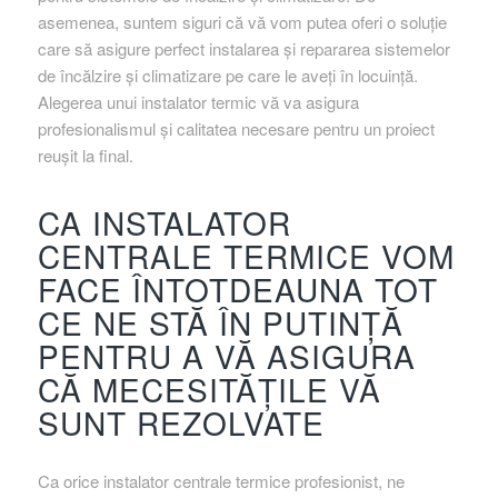
asemenea, suntem siguri că vă vom putea oferi o soluție
care să asigure perfect instalarea și repararea sistemelor
de încălzire și climatizare pe care le aveți în locuință.
Alegerea unui instalator termic vă va asigura
profesionalismul și calitatea necesare pentru un proiect
reușit la final.
CA INSTALATOR
CENTRALE TERMICE VOM
FACE ÎNTOTDEAUNA TOT
CE NE STĂ ÎN PUTINȚĂ
PENTRU A VĂ ASIGURA
CĂ MECESITĂȚILE VĂ
SUNT REZOLVATE
Ca orice instalator centrale termice profesionist, ne