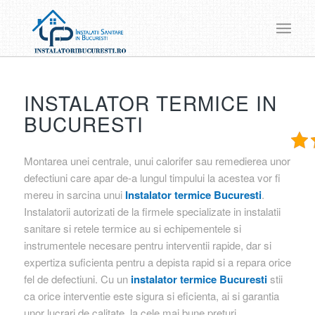
INSTALATOR TERMICE IN
BUCURESTI
Montarea unei centrale, unui calorifer sau remedierea unor
defectiuni care apar de-a lungul timpului la acestea vor fi
mereu in sarcina unui
Instalator termice Bucuresti
.
Instalatorii autorizati de la firmele specializate in instalatii
sanitare si retele termice au si echipementele si
instrumentele necesare pentru interventii rapide, dar si
expertiza suficienta pentru a depista rapid si a repara orice
fel de defectiuni. Cu un
instalator termice Bucuresti
stii
ca orice interventie este sigura si eficienta, ai si garantia
unor lucrari de calitate, la cele mai bune preturi.