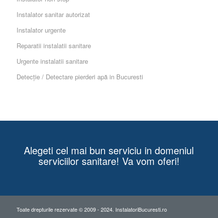
Instalator sanitar autorizat
Instalator urgente
Reparatii instalatii sanitare
Urgente instalatii sanitare
Detecție / Detectare pierderi apă in Bucuresti
Alegeti cel mai bun serviciu in domeniul
serviciilor sanitare! Va vom oferi!
Toate drepturile rezervate © 2009 - 2024. InstalatoriBucuresti.ro