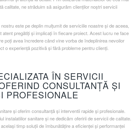
tă calitate, ne străduim să asigurăm clienților noștri servicii
nostru este pe deplin mulțumit de serviciile noastre și de aceea,
 atent pregătiți și implicați în fiecare proiect. Acest lucru ne face
are poți avea încredere când vine vorba de îndeplinirea nevoilor
ct o experiență pozitivă și fără probleme pentru clienți.
CIALIZATA ÎN SERVICII
, OFERIND CONSULTANȚĂ ȘI
ȘI PROFESIONALE
nitare și oferim consultanță și interventii rapide și profesionale.
nstalatiilor sanitare și ne dedicăm oferirii de servicii de calitate.
n același timp soluții de îmbunătățire a eficienței și performanței