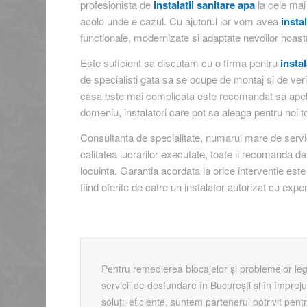
profesionista de
instalatii sanitare apa
la cele mai 
acolo unde e cazul. Cu ajutorul lor vom avea
insta
functionale, modernizate si adaptate nevoilor noast
Este suficient sa discutam cu o firma pentru
insta
de specialisti gata sa se ocupe de montaj si de verifi
casa este mai complicata este recomandat sa apelam 
domeniu, instalatori care pot sa aleaga pentru noi t
Consultanta de specialitate, numarul mare de servicii 
calitatea lucrarilor executate, toate ii recomanda d
locuinta. Garantia acordata la orice interventie este 
fiind oferite de catre un instalator autorizat cu expe
Pentru remedierea blocajelor și problemelor leg
servicii de desfundare în București și în împreju
soluții eficiente, suntem partenerul potrivit pen