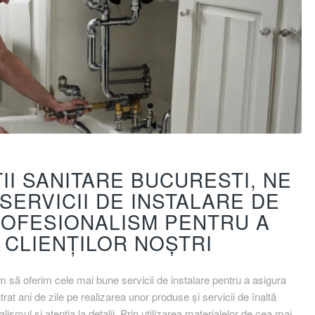
TII SANITARE BUCURESTI, NE
SERVICII DE INSTALARE DE
PROFESIONALISM PENTRU A
 CLIENȚILOR NOȘTRI
im să oferim cele mai bune servicii de instalare pentru a asigura
ntrat ani de zile pe realizarea unor produse și servicii de înaltă
smul și atenția la detalii. Prin utilizarea materialelor de cea mai