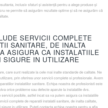
ltanta, inclusiv sfaturi și asistență pentru a alege produse și
lucru ne permite să asigurăm rezultate optime și să ne asigurăm că
litate.
LUDE SERVICII COMPLETE
TII SANITARE, DE INALTA
A ASIGURA CA INSTALATIILE
 SIGURE IN UTILIZARE
are, care sunt realizate la cele mai inalte standarde de calitate. Ne
 utilizare, prin oferirea unor servicii complete si profesionale. Avem
paratiilor instalatiilor sanitare. Echipa noastra de profesionisti este
lva orice probleme sau defecte aparute la instalatiile dvs.
ervicii posibile, astfel incat sa va putem asigura ca instalatiile
rvicii complete de reparatii instalatii sanitare, de inalta calitate,
i sigure in utilizare. Puteti contacta echipa noastra pentru a afla