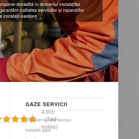
ompanie dovedită în domeniul instalațiilor
garantăm calitatea serviciilor și reparațiilor
 instalații sanitare
GAZE SERVICII
4.8/5
- (749
Instalare coloane termice
votes)
Instalatii gaze