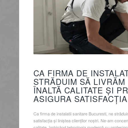
CA FIRMA DE INSTALA
STRĂDUIM SĂ LIVRĂM 
ÎNALTĂ CALITATE ȘI 
ASIGURA SATISFACȚIA
Ca firma de instalatii sanitare Bucuresti, ne strădu
satisfacția și liniștea clienților noștri. Ne-am conce
calitate, îmbinând tehnologia modernă cu profesionali