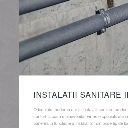
INSTALATII SANITARE 
O locuinta moderna are si instalatii sanitare modern
confort la casa e binevenita. Firmele specializate i
punerea in functiune a instalatiilor din orice tip de lo