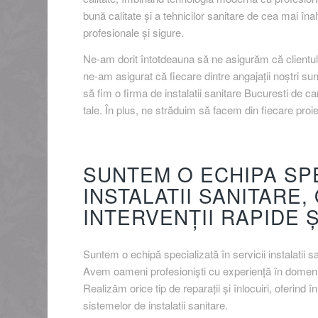
bună calitate și a tehnicilor sanitare de cea mai înal
profesionale și sigure.
Ne-am dorit întotdeauna să ne asigurăm că clientul 
ne-am asigurat că fiecare dintre angajații noștri sunt
să fim o firma de instalatii sanitare Bucuresti de c
tale. În plus, ne străduim să facem din fiecare proie
SUNTEM O ECHIPA SPE
INSTALATII SANITARE
INTERVENȚII RAPIDE 
Suntem o echipă specializată în servicii instalatii sa
Avem oameni profesioniști cu experiență în domeniul i
Realizăm orice tip de reparații și înlocuiri, oferind î
sistemelor de instalatii sanitare.