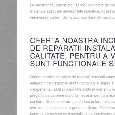
De asemenea, putem oferi servicii complete de consu
materiale adecvate nevoilor tale specifice. Acest 
vei avea un sistem de instalatii sanitare de înaltă ca
OFERTA NOASTRA INC
DE REPARATII INSTALA
CALITATE, PENTRU A V
SUNT FUNCTIONALE SI
Oferim servicii complete de reparatii instalatii sanit
asiguram ca instalatiile sunt functionale si sigure in
o experienta vasta si o abilitate inalta in domeniul re
pregatita sa va ofere suportul necesar pentru a rezo
sanitare. Ne concentram pe oferirea celor mai bune s
dvs. sunt functionale si sigure in utilizare. Oferim se
pentru a va asigura ca instalatiile sunt functionale s