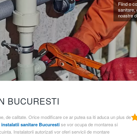
Fiind o c
sanitare, 
noastre de
IN BUCURESTI
e, de calitate. Orice modificare ce ar putea sa iti aduca un plus de
n
instalatii sanitare Bucuresti
se vor ocupa de montarea si
cuinta. Instalatorii autorizati vor oferi servicii de montare