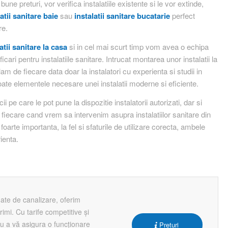
bune preturi, vor verifica instalatiile existente si le vor extinde,
latii sanitare baie
sau
instalatii sanitare bucatarie
perfect
re.
latii sanitare la casa
si in cel mai scurt timp vom avea o echipa
cari pentru instalatiile sanitare. Intrucat montarea unor instalatii la
de fiecare data doar la instalatori cu experienta si studii in
oate elementele necesare unei instalatii moderne si eficiente.
pe care le pot pune la dispozitie instalatorii autorizati, dar si
e fiecare cand vrem sa intervenim asupra instalatiilor sanitare din
foarte importanta, la fel si sfaturile de utilizare corecta, ambele
rienta.
ate de canalizare, oferim
rimi. Cu tarife competitive și
tru a vă asigura o funcționare
Preturi