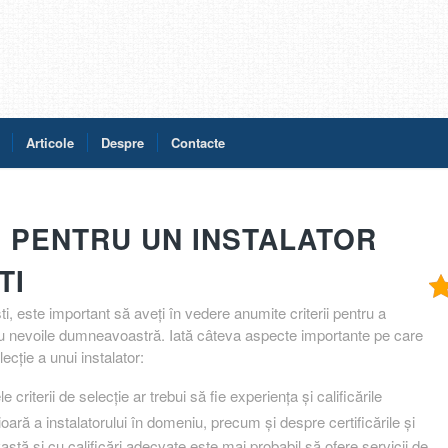
Articole
Despre
Contacte
E PENTRU UN INSTALATOR
TI
ti, este important să aveți în vedere anumite criterii pentru a
ntru nevoile dumneavoastră. Iată câteva aspecte importante pe care
ecție a unui instalator:
 criterii de selecție ar trebui să fie experiența și calificările
ioară a instalatorului în domeniu, precum și despre certificările și
vastă și cu calificări adecvate este mai probabil să ofere servicii de