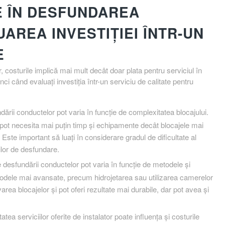
E ÎN DESFUNDAREA
AREA INVESTIȚIEI ÎNTR-UN
E
costurile implică mai mult decât doar plata pentru serviciul în
ci când evaluați investiția într-un serviciu de calitate pentru
ării conductelor pot varia în funcție de complexitatea blocajului.
i pot necesita mai puțin timp și echipamente decât blocajele mai
Este important să luați în considerare gradul de dificultate al
iilor de desfundare.
 desfundării conductelor pot varia în funcție de metodele și
etodele mai avansate, precum hidrojetarea sau utilizarea camerelor
varea blocajelor și pot oferi rezultate mai durabile, dar pot avea și
atea serviciilor oferite de instalator poate influența și costurile