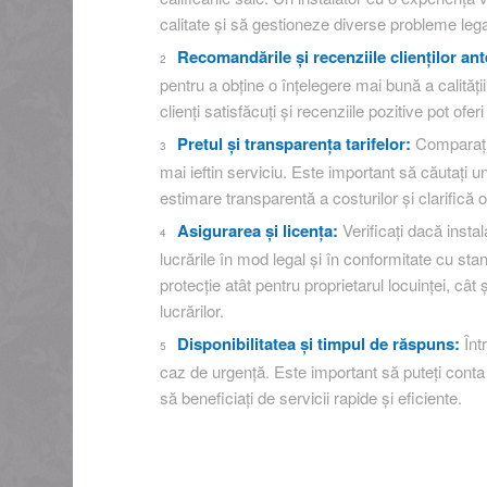
calitate și să gestioneze diverse probleme legat
Recomandările și recenziile clienților ant
pentru a obține o înțelegere mai bună a calității
clienți satisfăcuți și recenziile pozitive pot oferi
Pretul și transparența tarifelor:
Comparați t
mai ieftin serviciu. Este important să căutați un 
estimare transparentă a costurilor și clarifică 
Asigurarea și licența:
Verificați dacă insta
lucrările în mod legal și în conformitate cu st
protecție atât pentru proprietarul locuinței, cât
lucrărilor.
Disponibilitatea și timpul de răspuns:
Într
caz de urgență. Este important să puteți conta 
să beneficiați de servicii rapide și eficiente.