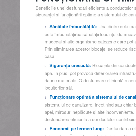
Beneficiile unei desfundări eficiente a conductelor 
siguranței și funcționării optime a sistemului de can
Sănătate îmbunătățită:
Una dintre cele mai
este îmbunătățirea sănătății locuinței dumneav
mucegai și alte organisme patogene care pot afec
Prin eliminarea acestor blocaje, se reduce ris
casă.
Siguranță crescută:
Blocajele din conducte 
apă. În plus, pot provoca deteriorarea infrastruc
daune materiale. O desfundare eficientă a cond
locuitorilor săi.
Funcționare optimă a sistemului de canal
sistemului de canalizare, încetinind sau chia
apei, mirosuri neplăcute și alte inconveniente. 
desfundarea eficientă a conductelor contribuie 
Economii pe termen lung:
Desfundarea efi