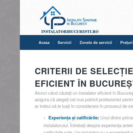
Acasa
Servicii
Zonele de servicii
Prețuri
CRITERII DE SELECȚI
EFICIENT ÎN BUCUREȘ
Atunci când căutați un instalator eficient în Bucureș
asigura că alegeți cel mai potrivit profesionist pe
ar trebui să le luați în considerare în procesul de sel
Experiența și calificările:
Unul dintre primele
instalatorului. Întrebați despre experiența anter
calificările sale. Un instalator cu o experiență 