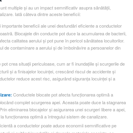
sunt multiple și au un impact semnificativ asupra sănătății,
alizare. Iată câteva dintre aceste beneficii:
 importante beneficii ale unei desfundări eficiente a conductelor
oastră. Blocajele din conducte pot duce la acumularea de bacterii,
ta calitatea aerului și pot pune în pericol sănătatea locuitorilor.
cul de contaminare a aerului și de îmbolnăvire a persoanelor din
pot crea situații periculoase, cum ar fi inundațiile și scurgerile de
turii și a finisajelor locuinței, crescând riscul de accidente și
uctelor reduce acest risc, asigurând siguranța locuinței și a
izare:
Conductele blocate pot afecta funcționarea optimă a
r blocând complet scurgerea apei. Aceasta poate duce la stagnarea
Prin eliminarea blocajelor și asigurarea unei scurgeri libere a apei,
la funcționarea optimă a întregului sistem de canalizare.
cientă a conductelor poate aduce economii semnificative pe