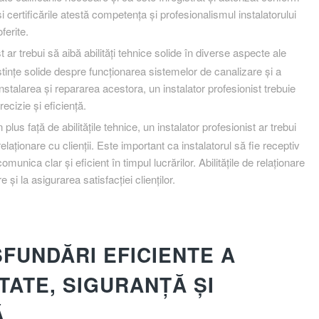
 și certificările atestă competența și profesionalismul instalatorului
ferite.
 ar trebui să aibă abilități tehnice solide în diverse aspecte ale
noștințe solide despre funcționarea sistemelor de canalizare și a
 instalarea și repararea acestora, un instalator profesionist trebuie
ecizie și eficiență.
 plus față de abilitățile tehnice, un instalator profesionist ar trebui
elaționare cu clienții. Este important ca instalatorul să fie receptiv
omunica clar și eficient în timpul lucrărilor. Abilitățile de relaționare
e și la asigurarea satisfacției clienților.
SFUNDĂRI EFICIENTE A
ATE, SIGURANȚĂ ȘI
Ă