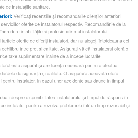
e de instalațiile sanitare.
eriori:
Verificați recenziile și recomandările clienților anteriori
 serviciilor oferite de instalatorul respectiv. Recomandările de la
 încredere în abilitățile și profesionalismul instalatorului.
arifele oferite de diferiți instalatori, dar nu alegeți întotdeauna cel
echilibru între preț și calitate. Asigurați-vă că instalatorul oferă o
orice taxe suplimentare înainte de a începe lucrările.
latorul este asigurat și are licența necesară pentru a efectua
andardele de siguranță și calitate. O asigurare adecvată oferă
 și pentru instalator, în cazul unor accidente sau daune în timpul
ebați despre disponibilitatea instalatorului și timpul de răspuns în
pe instalator pentru a rezolva problemele într-un timp rezonabil și