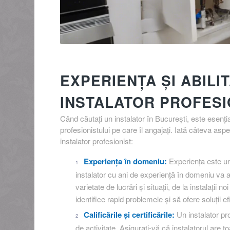
EXPERIENȚA ȘI ABILI
INSTALATOR PROFESI
Când căutați un instalator în București, este esențial
profesionistului pe care îl angajați. Iată câteva aspec
instalator profesionist:
Experiența în domeniu:
Experiența este unul
instalator cu ani de experiență în domeniu va a
varietate de lucrări și situații, de la instalații 
identifice rapid problemele și să ofere soluții ef
Calificările și certificările:
Un instalator pro
de activitate. Asigurați-vă că instalatorul are t