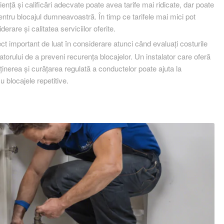
ență și calificări adecvate poate avea tarife mai ridicate, dar poate
 pentru blocajul dumneavoastră. În timp ce tarifele mai mici pot
erare și calitatea serviciilor oferite.
t important de luat în considerare atunci când evaluați costurile
atorului de a preveni recurența blocajelor. Un instalator care oferă
ținerea și curățarea regulată a conductelor poate ajuta la
 blocajele repetitive.