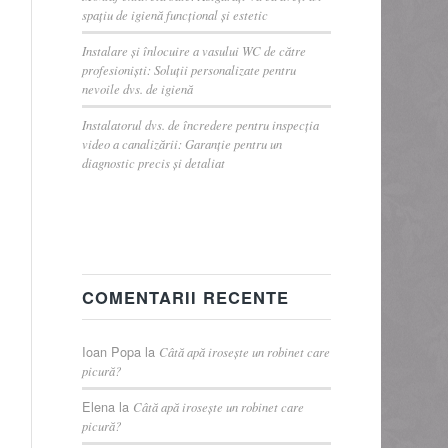
spațiu de igienă funcțional și estetic
Instalare și înlocuire a vasului WC de către
profesioniști: Soluții personalizate pentru
nevoile dvs. de igienă
Instalatorul dvs. de încredere pentru inspecția
video a canalizării: Garanție pentru un
diagnostic precis și detaliat
COMENTARII RECENTE
Ioan Popa
la
Câtă apă irosește un robinet care
picură?
Elena
la
Câtă apă irosește un robinet care
picură?