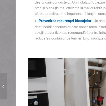
desfundării conductelor. Un instalator cu experi
oferi și o soluție mai eficientă și mai durabilă
părea atractive, este important să luați în consid
Prevenirea recurenței blocajelor:
Un aspec
desfundării conductelor este capacitatea instal
soluții preventive sau recomandări pentru între
reducerea costurilor pe termen lung asociate cu
Curățarea canalizării cu
ajutorul unui instalator
certificat: Garanție
pentru...