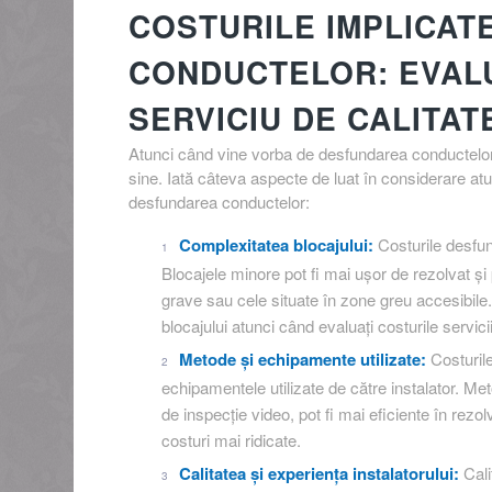
COSTURILE IMPLICAT
CONDUCTELOR: EVALU
SERVICIU DE CALITAT
Atunci când vine vorba de desfundarea conductelor, 
sine. Iată câteva aspecte de luat în considerare atun
desfundarea conductelor:
Complexitatea blocajului:
Costurile desfund
Blocajele minore pot fi mai ușor de rezolvat ș
grave sau cele situate în zone greu accesibile. 
blocajului atunci când evaluați costurile servic
Metode și echipamente utilizate:
Costurile
echipamentele utilizate de către instalator. M
de inspecție video, pot fi mai eficiente în rezol
costuri mai ridicate.
Calitatea și experiența instalatorului:
Calit