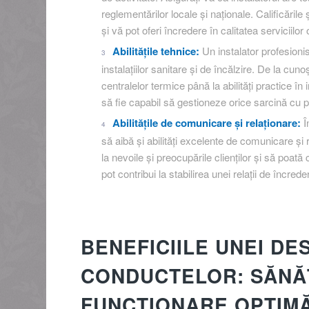
reglementărilor locale și naționale. Calificările
și vă pot oferi încredere în calitatea serviciilor o
Abilitățile tehnice:
Un instalator profesionist
instalațiilor sanitare și de încălzire. De la cu
centralelor termice până la abilități practice în
să fie capabil să gestioneze orice sarcină cu pr
Abilitățile de comunicare și relaționare:
În
să aibă și abilități excelente de comunicare și r
la nevoile și preocupările clienților și să poată c
pot contribui la stabilirea unei relații de încreder
BENEFICIILE UNEI DE
CONDUCTELOR: SĂNĂT
FUNCȚIONARE OPTIM