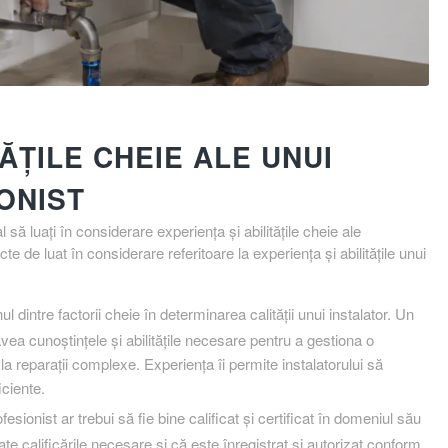
TĂȚILE CHEIE ALE UNUI
ONIST
 să luați în considerare experiența și abilitățile cheie ale
te de luat în considerare referitoare la experiența și abilitățile unui
 dintre factorii cheie în determinarea calității unui instalator. Un
vea cunoștințele și abilitățile necesare pentru a gestiona o
noi la reparații complexe. Experiența îi permite instalatorului să
iciente.
fesionist ar trebui să fie bine calificat și certificat în domeniul său
oate calificările necesare și că este înregistrat și autorizat conform