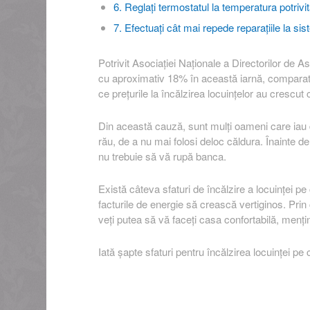
6. Reglați termostatul la temperatura potrivi
7. Efectuați cât mai repede reparațiile la sis
Potrivit Asociației Naționale a Directorilor de As
cu aproximativ 18% în această iarnă, comparati
ce prețurile la încălzirea locuințelor au crescu
Din această cauză, sunt mulți oameni care iau d
rău, de a nu mai folosi deloc căldura. Înainte de 
nu trebuie să vă rupă banca.
Există câteva sfaturi de încălzire a locuinței pe 
facturile de energie să crească vertiginos. Pri
veți putea să vă faceți casa confortabilă, mențin
Iată șapte sfaturi pentru încălzirea locuinței pe c