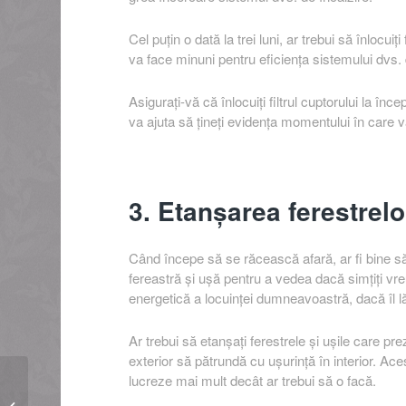
Cel puțin o dată la trei luni, ar trebui să înlocuiț
va face minuni pentru eficiența sistemului dvs.
Asigurați-vă că înlocuiți filtrul cuptorului la înc
va ajuta să țineți evidența momentului în care va 
3. Etanșarea ferestrelor
Când începe să se răcească afară, ar fi bine să v
fereastră și ușă pentru a vedea dacă simțiți vr
energetică a locuinței dumneavoastră, dacă îl lă
Ar trebui să etanșați ferestrele și ușile care pre
exterior să pătrundă cu ușurință în interior. Ac
lucreze mai mult decât ar trebui să o facă.
Câtă apă irosește un