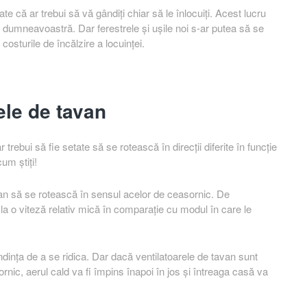
te că ar trebui să vă gândiți chiar să le înlocuiți. Acest lucru
a dumneavoastră. Dar ferestrele și ușile noi s-ar putea să se
osturile de încălzire a locuinței.
rele de tavan
 trebui să fie setate să se rotească în direcții diferite în funcție
um știți!
tavan să se rotească în sensul acelor de ceasornic. De
la o viteză relativ mică în comparație cu modul în care le
ința de a se ridica. Dar dacă ventilatoarele de tavan sunt
nic, aerul cald va fi împins înapoi în jos și întreaga casă va