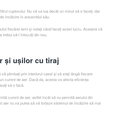
i filtrul cuptorului. Nu vă va lua decât un minut să o faceți, dar
 de încălzire în ansamblul său.
eputul fiecărei ierni și notați când faceți acest lucru. Aceasta vă
trebui să-l înlocuiți din nou.
 și ușilor cu tiraj
ă plimbați prin interiorul casei și să stați lângă fiecare
eun curent de aer. Dacă da, acesta va afecta eficiența
sați să o facă.
zintă curent de aer, astfel încât să nu permită aerului din
est aer nu va putea să vă forțeze sistemul de încălzire să mai