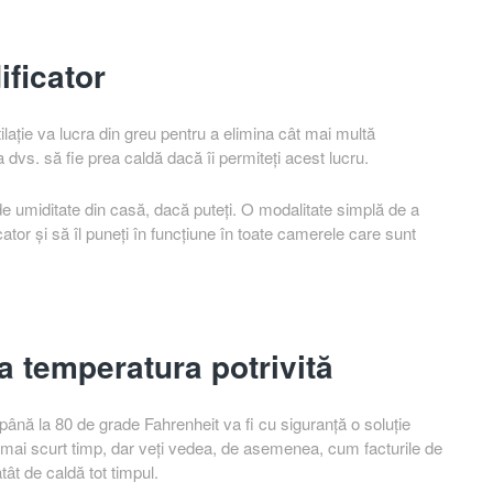
ificator
tilație va lucra din greu pentru a elimina cât mai multă
 dvs. să fie prea caldă dacă îi permiteți acest lucru.
ul de umiditate din casă, dacă puteți. O modalitate simplă de a
cator și să îl puneți în funcțiune în toate camerele care sunt
la temperatura potrivită
 până la 80 de grade Fahrenheit va fi cu siguranță o soluție
el mai scurt timp, dar veți vedea, de asemenea, cum facturile de
tât de caldă tot timpul.