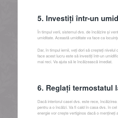
5. Investiți într-un umid
În timpul verii, sistemul dvs. de încălzire și ven
umiditate. Această umiditate va face ca locuința
Dar, în timpul iernii, veți dori să creșteți nivel
face acest lucru este să investiți într-un umidifi
mai reci. Va ajuta să le încălzească imediat.
6. Reglați termostatul 
Dacă interiorul casei dvs. este rece, încălzirea
pentru a o încălzi. Va fi cald în casa dvs. în c
energie vor crește vertiginos dacă o mențineți a