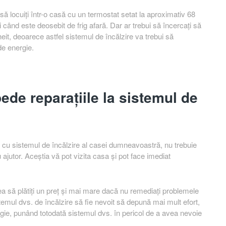
 să locuiți într-o casă cu un termostat setat la aproximativ 68
i când este deosebit de frig afară. Dar ar trebui să încercați să
eit, deoarece astfel sistemul de încălzire va trebui să
de energie.
pede reparațiile la sistemul de
 cu sistemul de încălzire al casei dumneavoastră, nu trebuie
ajutor. Aceștia vă pot vizita casa și pot face imediat
ea să plătiți un preț și mai mare dacă nu remediați problemele
emul dvs. de încălzire să fie nevoit să depună mai mult efort,
rgie, punând totodată sistemul dvs. în pericol de a avea nevoie