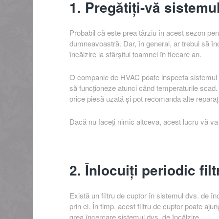
1. Pregătiți-vă sistemu
Probabil că este prea târziu în acest sezon pen
dumneavoastră. Dar, în general, ar trebui să în
încălzire la sfârșitul toamnei în fiecare an.
O companie de HVAC poate inspecta sistemul de 
să funcționeze atunci când temperaturile scad. A
orice piesă uzată și pot recomanda alte reparații
Dacă nu faceți nimic altceva, acest lucru vă va î
2. Înlocuiți periodic fil
Există un filtru de cuptor în sistemul dvs. de î
prin el. În timp, acest filtru de cuptor poate aju
grea încercare sistemul dvs. de încălzire.