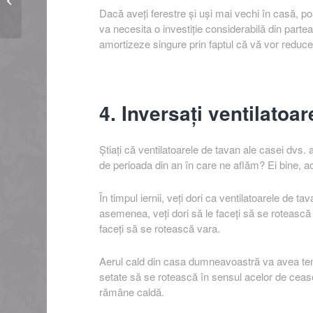
robinet care picură?
Dacă aveți ferestre și uși mai vechi în casă, poa
va necesita o investiție considerabilă din parte
amortizeze singure prin faptul că vă vor reduce c
4. Inversați ventilatoa
Știați că ventilatoarele de tavan ale casei dvs. ar
de perioada din an în care ne aflăm? Ei bine, ac
În timpul iernii, veți dori ca ventilatoarele de 
asemenea, veți dori să le faceți să se rotească 
faceți să se rotească vara.
Aerul cald din casa dumneavoastră va avea tend
setate să se rotească în sensul acelor de ceasor
rămâne caldă.