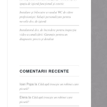
spațiu de igienă funcțional și estetic
Instalare și înlocuire a vasului WC de către
profesioniști: Soluții personalizate pentru
nevoile dvs. de igienă
Instalatorul dvs. de încredere pentru inspecția
video a canalizării: Garanție pentru un
diagnostic precis și detaliat
COMENTARII RECENTE
Ioan Popa
la
Câtă apă irosește un robinet care
picură?
Elena
la
Câtă apă irosește un robinet care
picură?