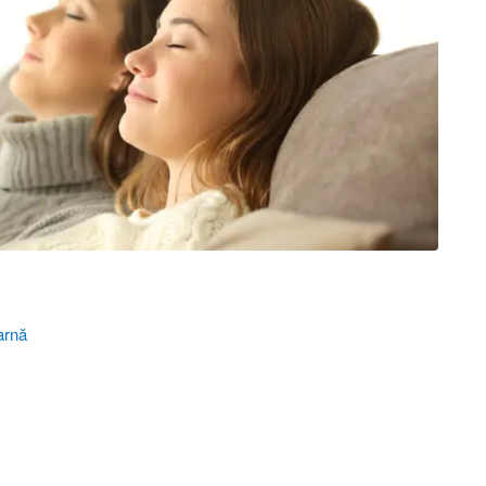
iarnă