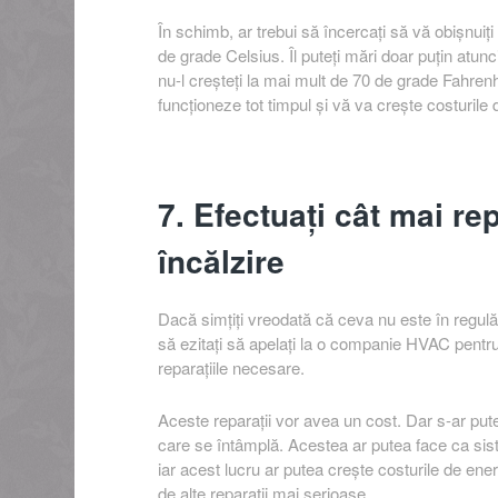
În schimb, ar trebui să încercați să vă obișnuiți
de grade Celsius. Îl puteți mări doar puțin atunc
nu-l creșteți la mai mult de 70 de grade Fahrenh
funcționeze tot timpul și vă va crește costurile 
7. Efectuați cât mai re
încălzire
Dacă simțiți vreodată că ceva nu este în regulă
să ezitați să apelați la o companie HVAC pentru 
reparațiile necesare.
Aceste reparații vor avea un cost. Dar s-ar put
care se întâmplă. Acestea ar putea face ca sist
iar acest lucru ar putea crește costurile de ene
de alte reparații mai serioase.