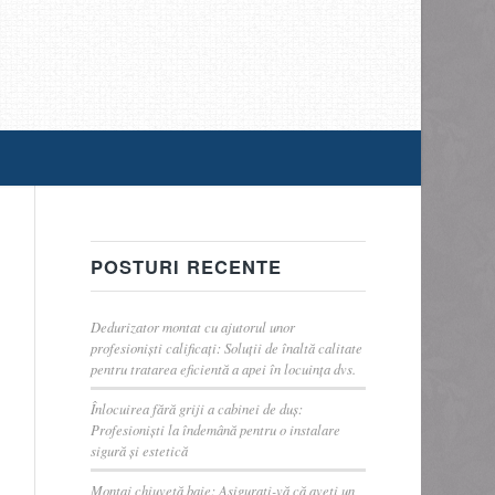
POSTURI RECENTE
Dedurizator montat cu ajutorul unor
profesioniști calificați: Soluții de înaltă calitate
pentru tratarea eficientă a apei în locuința dvs.
Înlocuirea fără griji a cabinei de duș:
Profesioniști la îndemână pentru o instalare
sigură și estetică
Montaj chiuvetă baie: Asigurați-vă că aveți un