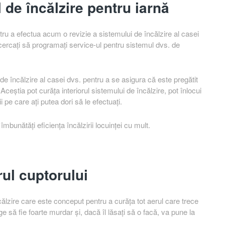
l de încălzire pentru iarnă
tru a efectua acum o revizie a sistemului de încălzire al casei
cercați să programați service-ul pentru sistemul dvs. de
încălzire al casei dvs. pentru a se asigura că este pregătit
ceștia pot curăța interiorul sistemului de încălzire, pot înlocui
 pe care ați putea dori să le efectuați.
mbunătăți eficiența încălzirii locuinței cu mult.
trul cuptorului
ncălzire care este conceput pentru a curăța tot aerul care trece
nge să fie foarte murdar și, dacă îl lăsați să o facă, va pune la