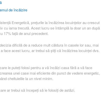
tă
temul de încălzire
istență Energetică, prețurile la încălzirea locuințelor au crescut
v cu iarna trecută. Acest lucru se întâmplă la doar un an după
t cu 17% față de anul precedent.
ecizia dificilă de a reduce mult căldura în casele lor sau, mai
a face acest lucru, ar trebui să știți că încălzirea locuinței dvs.
care le puteți folosi pentru a vă încălzi casa fără a vă face
n crearea unei case mai eficiente din punct de vedere energetic,
ând cheltuielile la un nivel minim.
are ar trebui să începeți să le folosiți de astăzi.